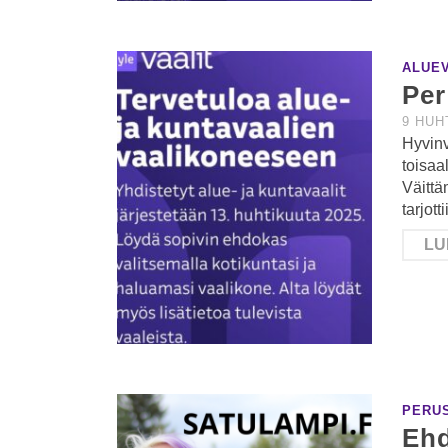
ALUEV
Per
9 HUH
Hyvinv
toisaa
Väittä
tarjott
LU
PERU
Ehd