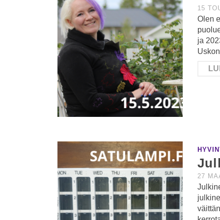
15 TO
Olen e
puolue
ja 202
Uskon 
LU
HYVIN
Jul
27 MA
Julkin
julkin
väittä
kerrot