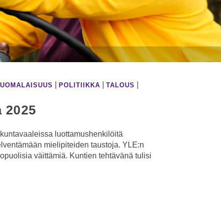
|
|
|
UOMALAISUUS
POLITIIKKA
TALOUS
a 2025
kuntavaaleissa luottamushenkilöitä
elventämään mielipiteiden taustoja. YLE:n
opuolisia väittämiä. Kuntien tehtävänä tulisi