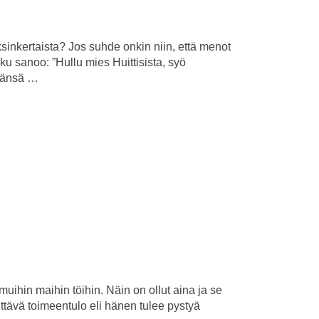
sinkertaista? Jos suhde onkin niin, että menot
u sanoo: ”Hullu mies Huittisista, syö
ävänsä …
ihin maihin töihin. Näin on ollut aina ja se
ittävä toimeentulo eli hänen tulee pystyä