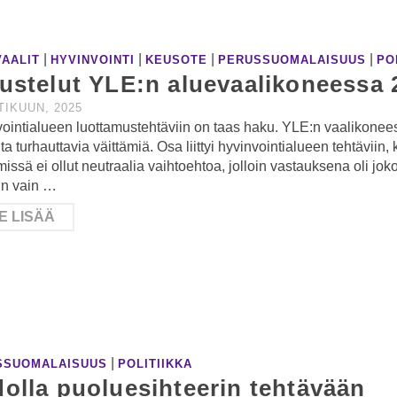
|
|
|
|
AALIT
HYVINVOINTI
KEUSOTE
PERUSSUOMALAISUUS
PO
ustelut YLE:n aluevaalikoneessa 
TIKUUN, 2025
ointialueen luottamustehtäviin on taas haku. YLE:n vaalikoneessa
lta turhauttavia väittämiä. Osa liittyi hyvinvointialueen tehtäviin,
missä ei ollut neutraalia vaihtoehtoa, jolloin vastauksena oli jo
iin vain …
E LISÄÄ
|
SSUOMALAISUUS
POLITIIKKA
olla puoluesihteerin tehtävään