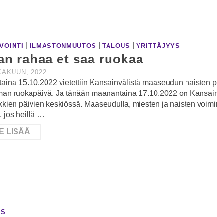
|
|
|
VOINTI
ILMASTONMUUTOS
TALOUS
YRITTÄJYYS
an rahaa et saa ruokaa
KAKUUN, 2022
aina 15.10.2022 vietettiin Kansainvälistä maaseudun naisten 
man ruokapäivä. Ja tänään maanantaina 17.10.2022 on Kansain
kkien päivien keskiössä. Maaseudulla, miesten ja naisten voimi
, jos heillä …
E LISÄÄ
US