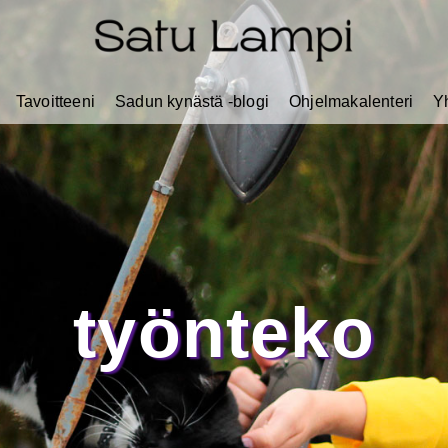
Tavoitteeni
Sadun kynästä -blogi
Ohjelmakalenteri
Y
työnteko