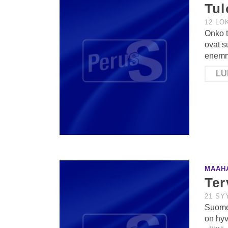
Tul
12 LO
Onko t
ovat s
enemmä
LU
MAAH
Ter
21 SY
Suomee
on hyv