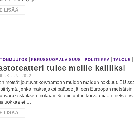
E LISÄÄ
|
|
|
STONMUUTOS
PERUSSUOMALAISUUS
POLITIIKKA
TALOUS
astoteatteri tulee meille kalliiksi
ULUKUUN, 2022
n metsät joutuvat korvaamaan muiden maiden hakkuut. EU:ssa
 siirtymä, jonka maksajaksi pääsee jälleen Euroopan metsäisin ma
onvarakeskuksen mukaan Suomi joutuu korvaamaan metsiensä h
usluokkaa ei …
E LISÄÄ