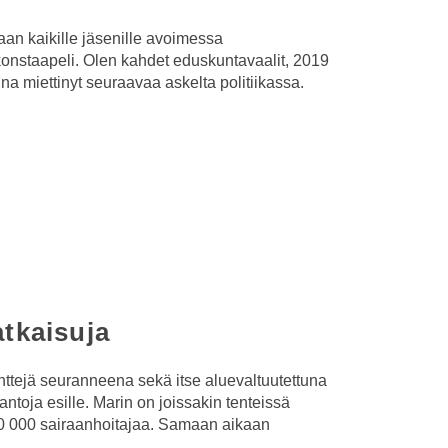
aan kaikille jäsenille avoimessa
nstaapeli. Olen kahdet eduskuntavaalit, 2019
na miettinyt seuraavaa askelta politiikassa.
atkaisuja
enttejä seuranneena sekä itse aluevaltuutettuna
ntoja esille. Marin on joissakin tenteissä
 20 000 sairaanhoitajaa. Samaan aikaan