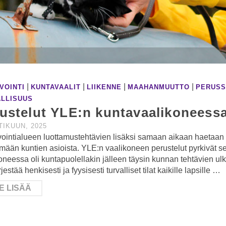
|
|
|
|
VOINTI
KUNTAVAALIT
LIIKENNE
MAAHANMUUTTO
PERUSS
ALLISUUS
ustelut YLE:n kuntavaalikoneess
TIKUUN, 2025
ointialueen luottamustehtävien lisäksi samaan aikaan haetaan 
mään kuntien asioista. YLE:n vaalikoneen perustelut pyrkivät s
oneessa oli kuntapuolellakin jälleen täysin kunnan tehtävien ulk
rjestää henkisesti ja fyysisesti turvalliset tilat kaikille lapsille …
E LISÄÄ