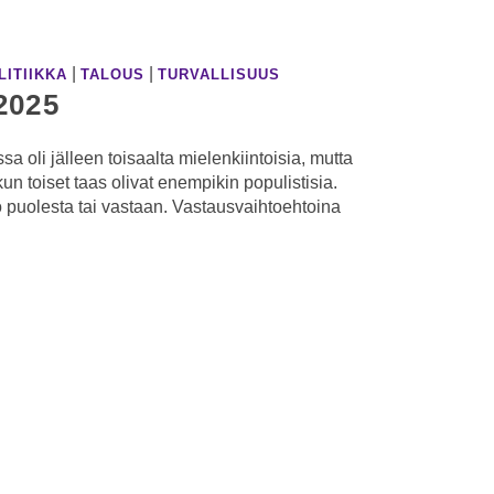
|
|
LITIIKKA
TALOUS
TURVALLISUUS
2025
 oli jälleen toisaalta mielenkiintoisia, mutta
 kun toiset taas olivat enempikin populistisia.
ko puolesta tai vastaan. Vastausvaihtoehtoina