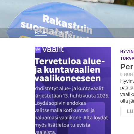
HOME
»
TYÖNTEKO
HYVIN
TURV
Per
9 HUH
Hyvinv
päättä
vaalik
olla jä
LU