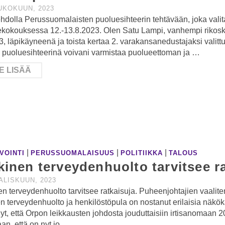
UKOKUUN, 2023
hdolla Perussuomalaisten puoluesihteerin tehtävään, joka valit
kokouksessa 12.-13.8.2023. Olen Satu Lampi, vanhempi rikosko
3, läpikäyneenä ja toista kertaa 2. varakansanedustajaksi valittu
puoluesihteerinä voivani varmistaa puolueettoman ja …
E LISÄÄ
|
|
|
VOINTI
PERUSSUOMALAISUUS
POLITIIKKA
TALOUS
kinen terveydenhuolto tarvitsee r
ALISKUUN, 2023
en terveydenhuolto tarvitsee ratkaisuja. Puheenjohtajien vaalit
en terveydenhuolto ja henkilöstöpula on nostanut erilaisia näköka
nyt, että Orpon leikkausten johdosta jouduttaisiin irtisanomaan
aan, että on nyt jo …