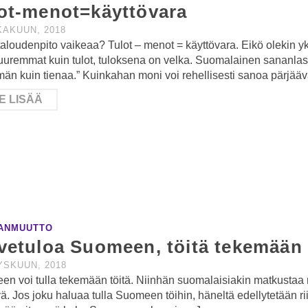
ot-menot=käyttövara
KAKUUN, 2018
aloudenpito vaikeaa? Tulot – menot = käyttövara. Eikö olekin yk
uuremmat kuin tulot, tuloksena on velka. Suomalainen sananlask
n kuin tienaa.” Kuinkahan moni voi rehellisesti sanoa pärjä
E LISÄÄ
ANMUUTTO
vetuloa Suomeen, töitä tekemään
YSKUUN, 2018
n voi tulla tekemään töitä. Niinhän suomalaisiakin matkustaa mu
ä. Jos joku haluaa tulla Suomeen töihin, häneltä edellytetään ri