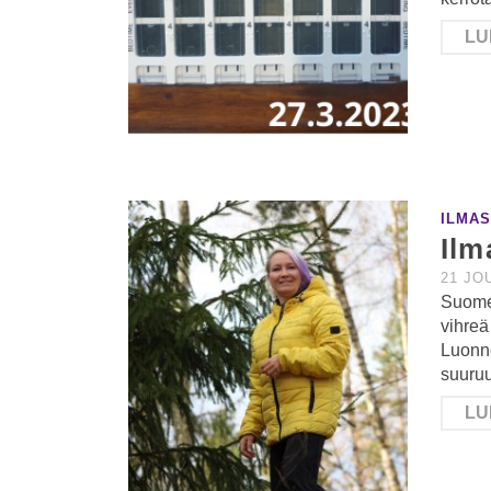
LU
ILMA
Ilm
21 JO
Suome
vihreä
Luonn
suuru
LU