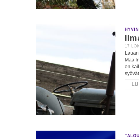
HYVIN
Ilm
17 LO
Lauant
Maail
on kai
syövät
LU
TALO