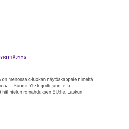
|
YRITTÄJYYS
 on menossa c-luokan näytöskappale nimeltä
a – Suomi. Yle kirjoitti juuri, että
iilinielun romahduksen EU:lle. Laskun