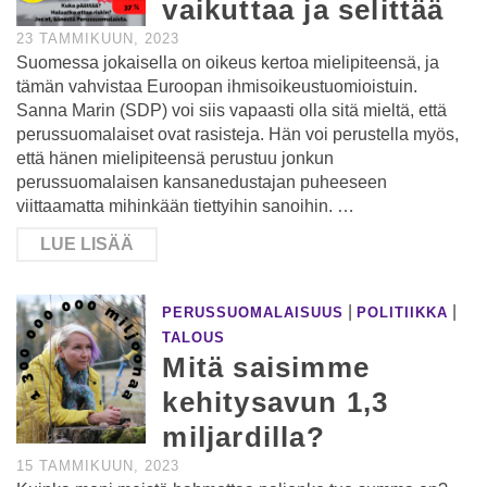
vaikuttaa ja selittää
23 TAMMIKUUN, 2023
Suomessa jokaisella on oikeus kertoa mielipiteensä, ja
tämän vahvistaa Euroopan ihmisoikeustuomioistuin.
Sanna Marin (SDP) voi siis vapaasti olla sitä mieltä, että
perussuomalaiset ovat rasisteja. Hän voi perustella myös,
että hänen mielipiteensä perustuu jonkun
perussuomalaisen kansanedustajan puheeseen
viittaamatta mihinkään tiettyihin sanoihin. …
LUE LISÄÄ
|
|
PERUSSUOMALAISUUS
POLITIIKKA
TALOUS
Mitä saisimme
kehitysavun 1,3
miljardilla?
15 TAMMIKUUN, 2023