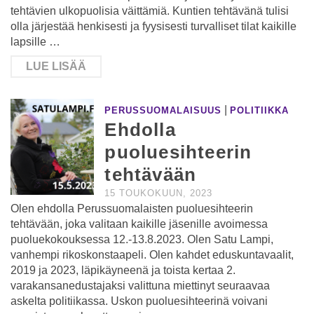
tehtävien ulkopuolisia väittämiä. Kuntien tehtävänä tulisi
olla järjestää henkisesti ja fyysisesti turvalliset tilat kaikille
lapsille …
LUE LISÄÄ
|
PERUSSUOMALAISUUS
POLITIIKKA
Ehdolla
puoluesihteerin
tehtävään
15 TOUKOKUUN, 2023
Olen ehdolla Perussuomalaisten puoluesihteerin
tehtävään, joka valitaan kaikille jäsenille avoimessa
puoluekokouksessa 12.-13.8.2023. Olen Satu Lampi,
vanhempi rikoskonstaapeli. Olen kahdet eduskuntavaalit,
2019 ja 2023, läpikäyneenä ja toista kertaa 2.
varakansanedustajaksi valittuna miettinyt seuraavaa
askelta politiikassa. Uskon puoluesihteerinä voivani