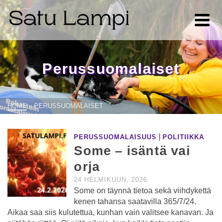
Perussuomalaiset
HOME
»
PERUSSUOMALAISET
|
PERUSSUOMALAISUUS
POLITIIKKA
Some – isäntä vai
orja
24 HELMIKUUN, 2026
Some on täynnä tietoa sekä viihdykettä
kenen tahansa saatavilla 365/7/24.
Aikaa saa siis kulutettua, kunhan vain valitsee kanavan. Ja