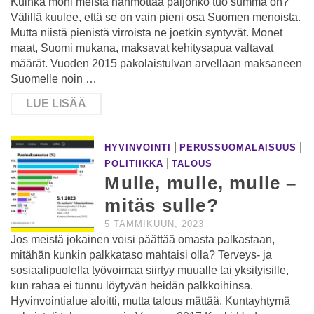
Kuinka moni meistä hahmottaa paljonko tuo summa on?
Välillä kuulee, että se on vain pieni osa Suomen menoista.
Mutta niistä pienistä virroista ne joetkin syntyvät. Monet
maat, Suomi mukana, maksavat kehitysapua valtavat
määrät. Vuoden 2015 pakolaistulvan arvellaan maksaneen
Suomelle noin …
LUE LISÄÄ
|
|
HYVINVOINTI
PERUSSUOMALAISUUS
|
POLITIIKKA
TALOUS
Mulle, mulle, mulle –
mitäs sulle?
5 TAMMIKUUN, 2023
Jos meistä jokainen voisi päättää omasta palkastaan,
mitähän kunkin palkkataso mahtaisi olla? Terveys- ja
sosiaalipuolella työvoimaa siirtyy muualle tai yksityisille,
kun rahaa ei tunnu löytyvän heidän palkkoihinsa.
Hyvinvointialue aloitti, mutta talous mättää. Kuntayhtymä