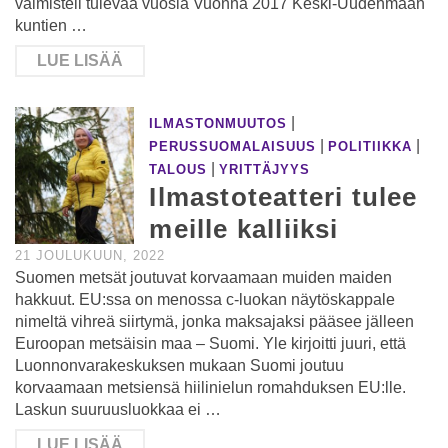
valmisteli tulevaa vuosia Vuonna 2017 Keski-Uudenmaan
kuntien …
LUE LISÄÄ
|
ILMASTONMUUTOS
|
|
PERUSSUOMALAISUUS
POLITIIKKA
|
TALOUS
YRITTÄJYYS
Ilmastoteatteri tulee
meille kalliiksi
21 JOULUKUUN, 2022
Suomen metsät joutuvat korvaamaan muiden maiden
hakkuut. EU:ssa on menossa c-luokan näytöskappale
nimeltä vihreä siirtymä, jonka maksajaksi pääsee jälleen
Euroopan metsäisin maa – Suomi. Yle kirjoitti juuri, että
Luonnonvarakeskuksen mukaan Suomi joutuu
korvaamaan metsiensä hiilinielun romahduksen EU:lle.
Laskun suuruusluokkaa ei …
LUE LISÄÄ