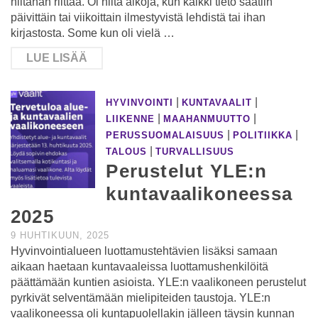
niitähän riittää. Oi niitä aikoja, kun kaikki tieto saatiin
päivittäin tai viikoittain ilmestyvistä lehdistä tai ihan
kirjastosta. Some kun oli vielä …
LUE LISÄÄ
|
|
HYVINVOINTI
KUNTAVAALIT
|
|
LIIKENNE
MAAHANMUUTTO
|
|
PERUSSUOMALAISUUS
POLITIIKKA
|
TALOUS
TURVALLISUUS
Perustelut YLE:n
kuntavaalikoneessa
2025
9 HUHTIKUUN, 2025
Hyvinvointialueen luottamustehtävien lisäksi samaan
aikaan haetaan kuntavaaleissa luottamushenkilöitä
päättämään kuntien asioista. YLE:n vaalikoneen perustelut
pyrkivät selventämään mielipiteiden taustoja. YLE:n
vaalikoneessa oli kuntapuolellakin jälleen täysin kunnan