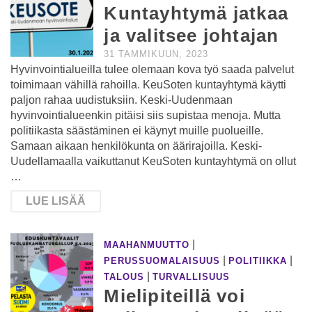
Kuntayhtymä jatkaa
ja valitsee johtajan
31 TAMMIKUUN, 2023
Hyvinvointialueilla tulee olemaan kova työ saada palvelut
toimimaan vähillä rahoilla. KeuSoten kuntayhtymä käytti
paljon rahaa uudistuksiin. Keski-Uudenmaan
hyvinvointialueenkin pitäisi siis supistaa menoja. Mutta
politiikasta säästäminen ei käynyt muille puolueille.
Samaan aikaan henkilökunta on äärirajoilla. Keski-
Uudellamaalla vaikuttanut KeuSoten kuntayhtymä on ollut
…
LUE LISÄÄ
|
MAAHANMUUTTO
|
|
PERUSSUOMALAISUUS
POLITIIKKA
|
TALOUS
TURVALLISUUS
Mielipiteillä voi