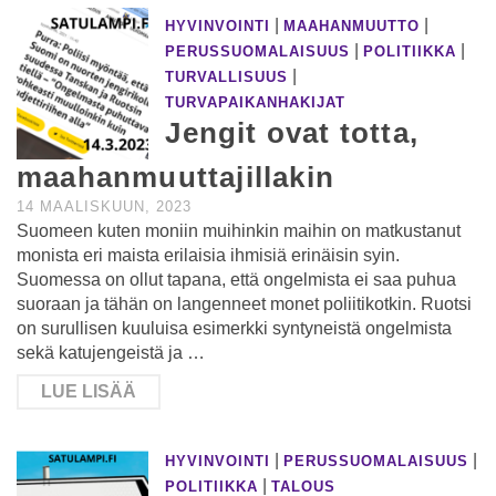
|
|
HYVINVOINTI
MAAHANMUUTTO
|
|
PERUSSUOMALAISUUS
POLITIIKKA
|
TURVALLISUUS
TURVAPAIKANHAKIJAT
Jengit ovat totta,
maahanmuuttajillakin
14 MAALISKUUN, 2023
Suomeen kuten moniin muihinkin maihin on matkustanut
monista eri maista erilaisia ihmisiä erinäisin syin.
Suomessa on ollut tapana, että ongelmista ei saa puhua
suoraan ja tähän on langenneet monet poliitikotkin. Ruotsi
on surullisen kuuluisa esimerkki syntyneistä ongelmista
sekä katujengeistä ja …
LUE LISÄÄ
|
|
HYVINVOINTI
PERUSSUOMALAISUUS
|
POLITIIKKA
TALOUS