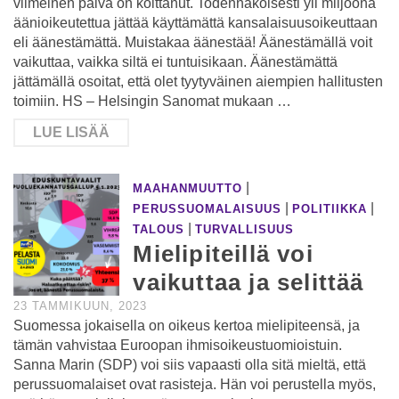
viimeinen päivä on koittanut. Todennäköisesti yli miljoona
äänioikeutettua jättää käyttämättä kansalaisuusoikeuttaan
eli äänestämättä. Muistakaa äänestää! Äänestämällä voit
vaikuttaa, vaikka siltä ei tuntuisikaan. Äänestämättä
jättämällä osoitat, että olet tyytyväinen aiempien hallitusten
toimiin. HS – Helsingin Sanomat mukaan …
LUE LISÄÄ
|
MAAHANMUUTTO
|
|
PERUSSUOMALAISUUS
POLITIIKKA
|
TALOUS
TURVALLISUUS
Mielipiteillä voi
vaikuttaa ja selittää
23 TAMMIKUUN, 2023
Suomessa jokaisella on oikeus kertoa mielipiteensä, ja
tämän vahvistaa Euroopan ihmisoikeustuomioistuin.
Sanna Marin (SDP) voi siis vapaasti olla sitä mieltä, että
perussuomalaiset ovat rasisteja. Hän voi perustella myös,