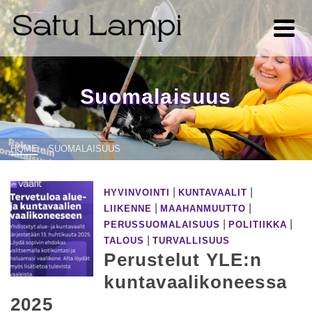
Suomalaisuus
HOME
»
SUOMALAISUUS
|
|
HYVINVOINTI
KUNTAVAALIT
|
|
LIIKENNE
MAAHANMUUTTO
|
|
PERUSSUOMALAISUUS
POLITIIKKA
|
TALOUS
TURVALLISUUS
Perustelut YLE:n
kuntavaalikoneessa
2025