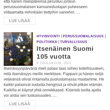
että hänen mielipiteensä perustuu jonkun
perussuomalaisen kansanedustajan puheeseen
viittaamatta mihinkään tiettyihin sanoihin. …
LUE LISÄÄ
|
|
HYVINVOINTI
PERUSSUOMALAISUUS
|
POLITIIKKA
TURVALLISUUS
Itsenäinen Suomi
105 vuotta
8 JOULUKUUN, 2022
Itsenäisyyspäivänä mieli palasi taas siihen todellisuuteen,
mitä itsenäisyys meille merkitsee. Pappani ja hänen neljä
veljeänsä olivat rintamalla puolustamassa maatamme. He
kaikki palasivat sodasta hengissä ja elivät pitkän elämän.
Kaikilla ei käynyt yhtä onnekkaasti. Kirjeistä tuolta ajalta
voi aistia sen tuskaisuuden, …
LUE LISÄÄ