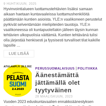
9 HUHTIKUUN, 2025
Hyvinvointialueen luottamustehtävien lisäksi samaan
aikaan haetaan kuntavaaleissa luottamushenkilöitä
päättämään kuntien asioista. YLE:n vaalikoneen perustelut
pyrkivät selventämään mielipiteiden taustoja. YLE:n
vaalikoneessa oli kuntapuolellakin jälleen täysin kunnan
tehtävien ulkopuolisia väittämiä. Kuntien tehtävänä tulisi
olla järjestää henkisesti ja fyysisesti turvalliset tilat kaikille
lapsille …
LUE LISÄÄ
|
PERUSSUOMALAISUUS
POLITIIKKA
Äänestämättä
jättämällä olet
tyytyväinen
28 MAALISKUUN, 2023
Vuoden 2023 eduskuntavaalien ennakkoäänestyksen